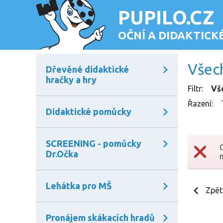
PUPILO.CZ
OČNÍ A DIDAKTIC
Všec
Dřevěné didaktické
hračky a hry
Filtr
:
Vš
Řazení
:
Didaktické pomůcky
SCREENING - pomůcky
Dr.Očka
Lehátka pro MŠ
Zpět
Pronájem skákacích hradů