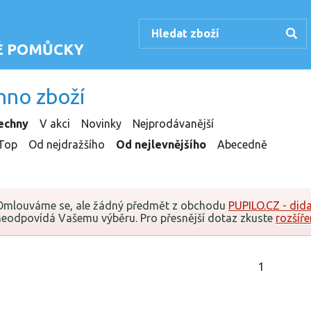
KÉ POMŮCKY
hno zboží
echny
V akci
Novinky
Nejprodávanější
Top
Od nejdražšího
Od nejlevnějšího
Abecedně
Omlouváme se, ale žádný předmět z obchodu
PUPILO.CZ - did
neodpovídá Vašemu výběru. Pro přesnější dotaz zkuste
rozšíře
1