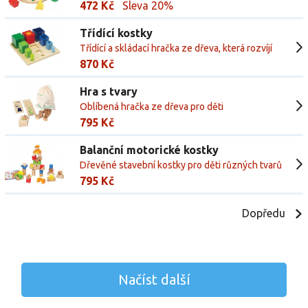
472 Kč
Sleva 20%
Třídící kostky
Třídící a skládací hračka ze dřeva, která rozvíjí
jemnou motoriku dětí
870 Kč
Hra s tvary
Oblíbená hračka ze dřeva pro děti
795 Kč
Balanční motorické kostky
Dřevěné stavební kostky pro děti různých tvarů
a barev
795 Kč
Dopředu
Načíst další