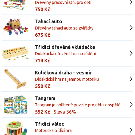
Dřevěný pracovní stůl pro děti
750 Kč
Tahací auto
Dřevěný tahací auto se zvířátky
675 Kč
Třídící dřevěná vkládačka
Didaktická dřevěná hra na třídění
714 Kč
Kuličková dráha - vesmír
Didaktická hra na jemnou motoriku
550 Kč
Tangram
Tangram je oblíbené puzzle pro děti i dospělé.
Smyslem této oblíbené hračky je vlkádat části
552 Kč
Sleva 36%
do obrázku.
Třídící válec
Motorická třídící hra