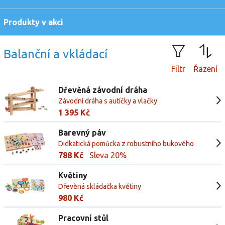
Produkty v akci
Balanční a vkládací
Filtr
Řazení
Dřevěná závodní dráha
Závodní dráha s autíčky a vlačky
1 395 Kč
Barevný páv
Didkatická pomůcka z robustního bukového
dřeva
788 Kč
Sleva 20%
Květiny
Dřevěná skládačka květiny
980 Kč
Pracovní stůl