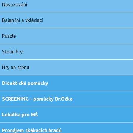
Nasazování
Balanční a vkládací
Puzzle
Stolní hry
Hry na stěnu
Didaktické pomůcky
SCREENING - pomůcky Dr.Očka
Lehátka pro MŠ
Pronájem skákacích hradů