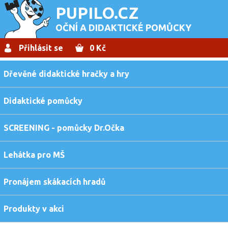
PUPILO.CZ
OČNÍ A DIDAKTICKÉ POMŮCKY
Přihlásit se
0 Kč
Dřevěné didaktické hračky a hry
Didaktické pomůcky
SCREENING - pomůcky Dr.Očka
Lehátka pro MŠ
Pronájem skákacích hradů
Produkty v akci