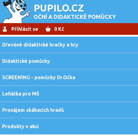
PUPILO.CZ
OČNÍ A DIDAKTICKÉ POMŮCKY
Přihlásit se
0 Kč
Dřevěné didaktické hračky a hry
Didaktické pomůcky
SCREENING - pomůcky Dr.Očka
Lehátka pro MŠ
Pronájem skákacích hradů
Produkty v akci