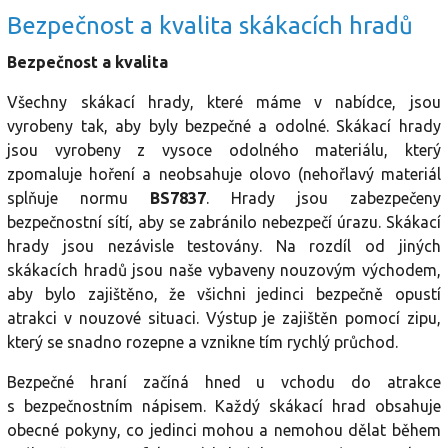
Bezpečnost a kvalita skákacích hradů
Bezpečnost a kvalita
Všechny skákací hrady, které máme v nabídce, jsou
vyrobeny tak, aby byly bezpečné a odolné. Skákací hrady
jsou vyrobeny z vysoce odolného materiálu, který
zpomaluje hoření a neobsahuje olovo (nehořlavý materiál
splňuje normu
BS7837
. Hrady jsou zabezpečeny
bezpečnostní sítí, aby se zabránilo nebezpečí úrazu. Skákací
hrady jsou nezávisle testovány. Na rozdíl od jiných
skákacích hradů jsou naše vybaveny nouzovým východem,
aby bylo zajištěno, že všichni jedinci bezpečně opustí
atrakci v nouzové situaci. Výstup je zajištěn pomocí zipu,
který se snadno rozepne a vznikne tím rychlý průchod.
Bezpečné hraní začíná hned u vchodu do atrakce
s bezpečnostním nápisem. Každý skákací hrad obsahuje
obecné pokyny, co jedinci mohou a nemohou dělat během