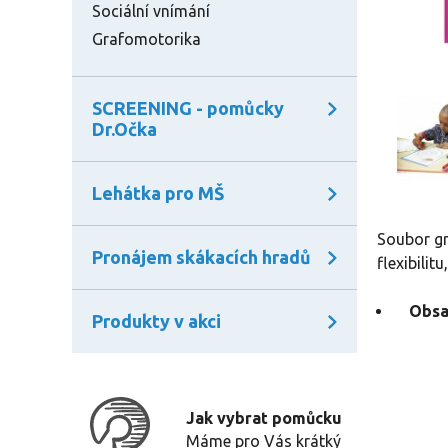
Sociální vnímání
Grafomotorika
SCREENING - pomůcky
Dr.Očka
Lehátka pro MŠ
Soubor gr
Pronájem skákacích hradů
flexibilit
Obsa
Produkty v akci
Jak vybrat pomůcku
Máme pro Vás krátký