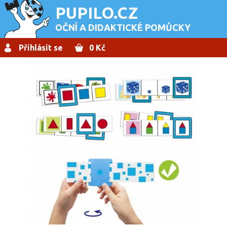
PUPILO.CZ
OČNÍ A DIDAKTICKÉ POMŮCKY
Přihlásit se
0 Kč