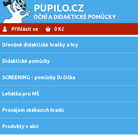
PUPILO.CZ
OČNÍ A DIDAKTICKÉ POMŮCKY
Přihlásit se
0 Kč
Dřevěné didaktické hračky a hry
Didaktické pomůcky
SCREENING - pomůcky Dr.Očka
Lehátka pro MŠ
Pronájem skákacích hradů
Produkty v akci