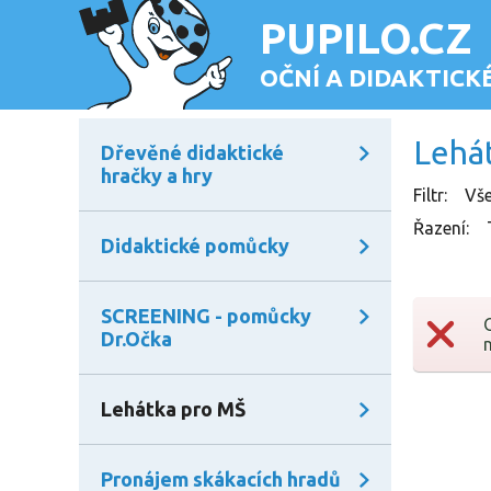
PUPILO.CZ
OČNÍ A DIDAKTIC
Lehá
Dřevěné didaktické
hračky a hry
Filtr
:
Vš
Řazení
:
Didaktické pomůcky
SCREENING - pomůcky
Dr.Očka
Lehátka pro MŠ
Pronájem skákacích hradů