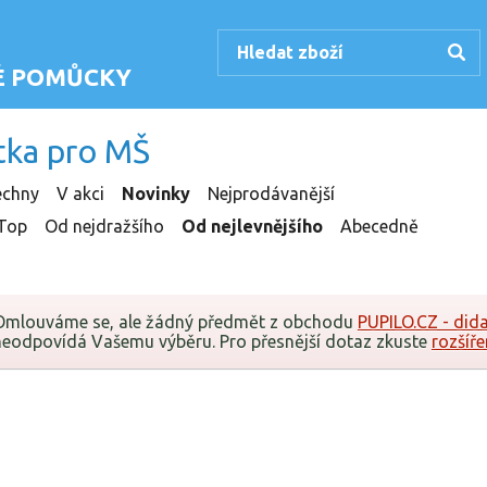
KÉ POMŮCKY
tka pro MŠ
echny
V akci
Novinky
Nejprodávanější
Top
Od nejdražšího
Od nejlevnějšího
Abecedně
Omlouváme se, ale žádný předmět z obchodu
PUPILO.CZ - did
neodpovídá Vašemu výběru. Pro přesnější dotaz zkuste
rozšíře