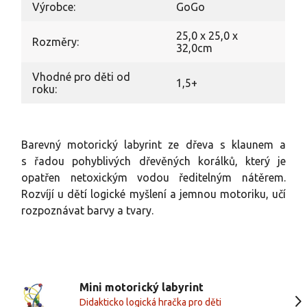
Výrobce:
GoGo
25,0 x 25,0 x
Rozměry:
32,0cm
Vhodné pro děti od
1,5+
roku:
Barevný motorický labyrint ze dřeva s klaunem a
s řadou pohyblivých dřevěných korálků, který je
opatřen netoxickým vodou ředitelným nátěrem.
Rozvíjí u dětí logické myšlení a jemnou motoriku, učí
rozpoznávat barvy a tvary.
Mini motorický labyrint
Didakticko logická hračka pro děti