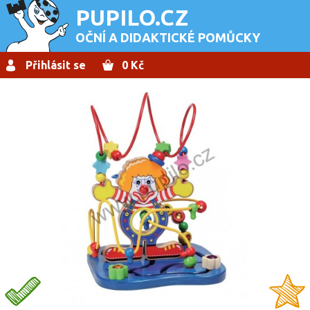
PUPILO.CZ
OČNÍ A DIDAKTICKÉ POMŮCKY
Přihlásit se
0 Kč