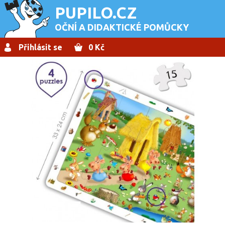
PUPILO.CZ
OČNÍ A DIDAKTICKÉ POMŮCKY
Přihlásit se
0 Kč