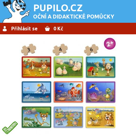
PUPILO.CZ
OČNÍ A DIDAKTICKÉ POMŮCKY
Přihlásit se
0 Kč