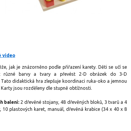
 video
ěže
, jak je znázorněno
podle
přiřazení
karety.
Děti se u
čí se
t
různé
barvy a tvary
a
převést
2
-D
obrázek
do
3
-
D
. Tato didaktická hra zlepšuje
koordinaci
ruka-oko
a
jemnou
.
Karty jsou rozděleny dle stupně obtížnosti.
h balení:
2 dřevěné
stojany,
48
dřevěných
bloků,
3
tvarů a
4
,
10
plastových
karet,
manuál,
dřevěná krabice
(
34
x 40 x
8