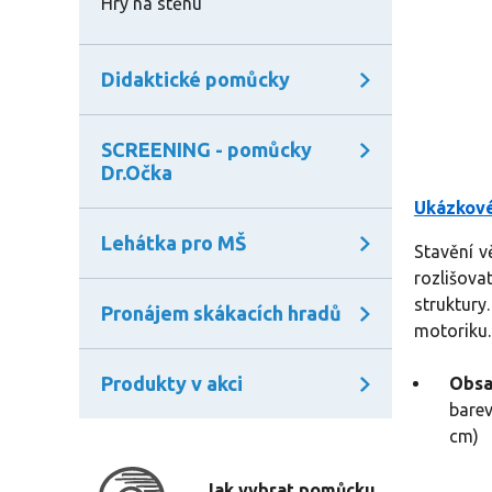
Hry na stěnu
Didaktické pomůcky
SCREENING - pomůcky
Dr.Očka
Ukázkové
Lehátka pro MŠ
Stavění v
rozlišova
struktury
Pronájem skákacích hradů
motoriku
Produkty v akci
Obsa
barev
cm
)
Jak vybrat pomůcku