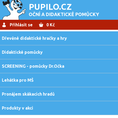
PUPILO.CZ
OČNÍ A DIDAKTICKÉ POMŮCKY
Přihlásit se
0 Kč
Dřevěné didaktické hračky a hry
Didaktické pomůcky
SCREENING - pomůcky Dr.Očka
Lehátka pro MŠ
Pronájem skákacích hradů
Produkty v akci