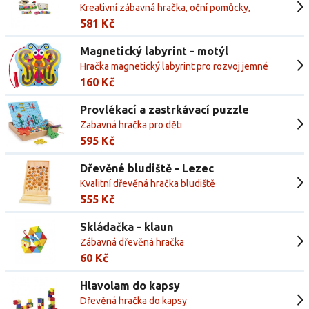
Kreativní zábavná hračka, oční pomůcky,
pleoptická pomůcka
581 Kč
Magnetický labyrint - motýl
Hračka magnetický labyrint pro rozvoj jemné
motoriky pro děti
160 Kč
Provlékací a zastrkávací puzzle
Zabavná hračka pro děti
595 Kč
Dřevěné bludiště - Lezec
Kvalitní dřevěná hračka bludiště
555 Kč
Skládačka - klaun
Zábavná dřevěná hračka
60 Kč
Hlavolam do kapsy
Dřevěná hračka do kapsy