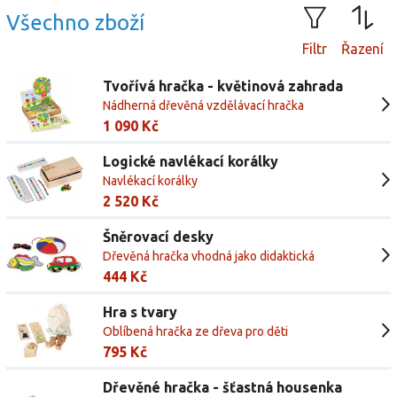
Všechno zboží
Filtr
Řazení
Tvořívá hračka - květinová zahrada
Nádherná dřevěná vzdělávací hračka
1 090 Kč
Logické navlékací korálky
Navlékací korálky
2 520 Kč
Šněrovací desky
Dřevěná hračka vhodná jako didaktická
pomůcka
444 Kč
Hra s tvary
Oblíbená hračka ze dřeva pro děti
795 Kč
Dřevěné hračka - šťastná housenka